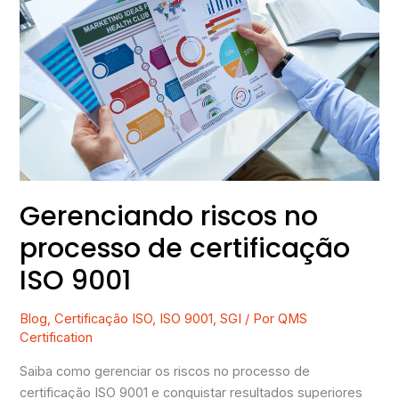
riscos
no
processo
de
certificação
ISO
9001
Gerenciando riscos no
processo de certificação
ISO 9001
Blog
,
Certificação ISO
,
ISO 9001
,
SGI
/ Por
QMS
Certification
Saiba como gerenciar os riscos no processo de
certificação ISO 9001 e conquistar resultados superiores