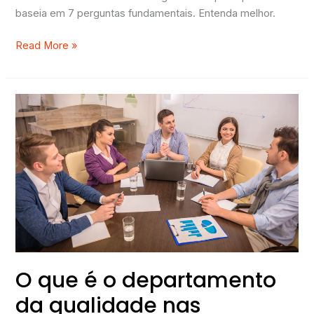
baseia em 7 perguntas fundamentais. Entenda melhor.
Read More »
O
que
é
o
departamento
da
qualidade
nas
organizações?
O que é o departamento
da qualidade nas