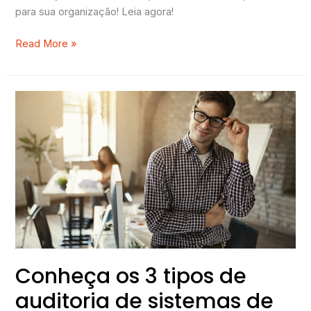
para sua organização! Leia agora!
Read More »
Conheça
os
3
tipos
de
auditoria
de
sistemas
de
gestão
Conheça os 3 tipos de
auditoria de sistemas de