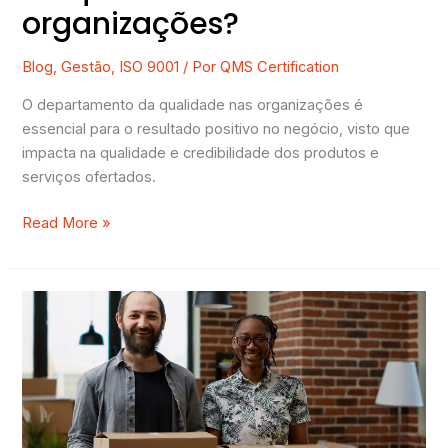
organizações?
Blog
,
Gestão
,
ISO 9001
/ Por
QMS Certification
O departamento da qualidade nas organizações é
essencial para o resultado positivo no negócio, visto que
impacta na qualidade e credibilidade dos produtos e
serviços ofertados.
Read More »
O
que
é
gestão
de
mudanças
e