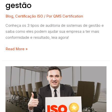
gestão
Blog
,
Certificação ISO
/ Por
QMS Certification
Conheça os 3 tipos de auditoria de sistemas de gestão e
saiba como eles podem ajudar sua empresa a ter mais
conformidade e resultado, leia agora!
Read More »
Como
saber
se
o
certificado
ISO
é
válido?