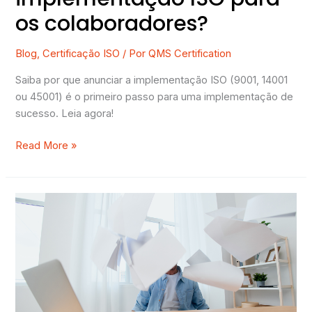
os colaboradores?
Blog
,
Certificação ISO
/ Por
QMS Certification
Saiba por que anunciar a implementação ISO (9001, 14001
ou 45001) é o primeiro passo para uma implementação de
sucesso. Leia agora!
Read More »
3
Sinais
de
um
Sistema
de
Gestão