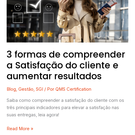
a
Satisfação
do
cliente
e
aumentar
resultados
3 formas de compreender
a Satisfação do cliente e
aumentar resultados
Blog
,
Gestão
,
SGI
/ Por
QMS Certification
Saiba como compreender a satisfação do cliente com os
três principais indicadores para elevar a satisfação nas
suas entregas, leia agora!
Read More »