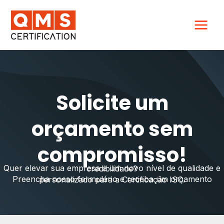
Ir
para
o
conteúdo
Solicite um
orçamento sem
compromisso!
Quer elevar sua empresa a um novo nível de qualidade e credibilidade?
Preencha nosso formulário e receba um orçamento personalizado para a Certificação ISO.