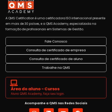
A QMS Certification é uma certificadora ISO internacional presente
em mais de 30 países, e a QMS Academy, especializada na
formação de profissionais em Sistemas de Gestão.
Fale Conosco
Consulta de certificado de empresa
Consulta de certificado de aluno
Trabalhe na QMS
Área do aluno - Cursos
Aluno QMS Academy, faça seu login.
Acompanhe a QMS nas Redes Sociais
I
L
Y
F