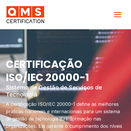
Ir
para
o
conteúdo
CERTIFICAÇÃO
ISO/IEC 20000-1
Sistema de Gestão de Serviços de
Tecnologia
A certificação ISO/IEC 20000-1 define as melhores
práticas nacionais e internacionais para um sistema
de gestão de tecnologia da informação nas
organizações. Ela garante o cumprimento dos níveis