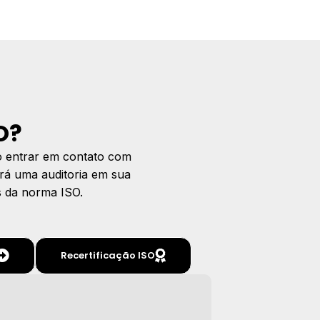
O?
io entrar em contato com
rá uma auditoria em sua
s da norma ISO.
Recertificação ISO