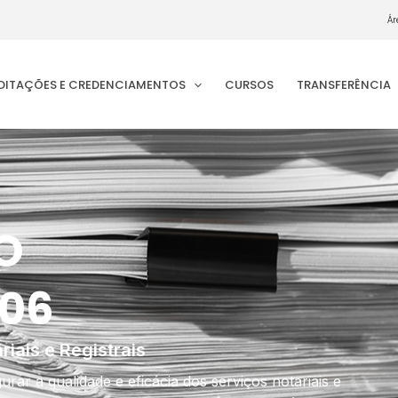
Ár
EDITAÇÕES E CREDENCIAMENTOS
CURSOS
TRANSFERÊNCIA
O
906
iais e Registrais
r a qualidade e eficácia dos serviços notariais e