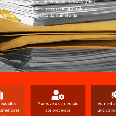
istemas de gestão baseados no ciclo PDCA (Plan,
adotada, representa um marco importante para a
 refletindo-se no aumento do número de
equisitos
Promove a otimização
Aumenta 
ulamentares
dos processos
jurídica pa