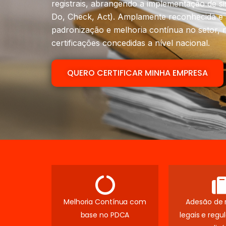
registrais, abrangendo a implementação de s
Do, Check, Act). Amplamente reconhecida e 
padronização e melhoria contínua no setor,
certificações concedidas a nível nacional.
QUERO CERTIFICAR MINHA EMPRESA
Melhoria Contínua com
Adesão de r
base no PDCA
legais e reg