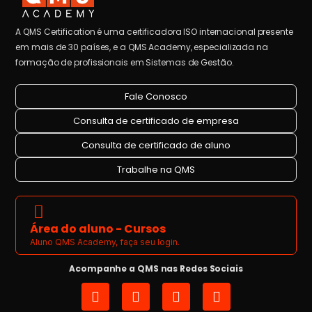
A QMS Certification é uma certificadora ISO internacional presente
em mais de 30 países, e a QMS Academy, especializada na
formação de profissionais em Sistemas de Gestão.
Fale Conosco
Consulta de certificado de empresa
Consulta de certificado de aluno
Trabalhe na QMS
Área do aluno - Cursos
Aluno QMS Academy, faça seu login.
Acompanhe a QMS nas Redes Sociais
I
L
Y
F
n
i
o
a