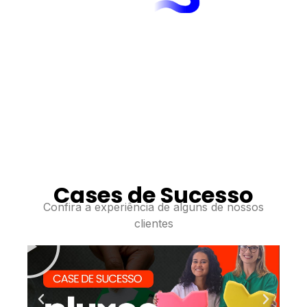
Cases de Sucesso
Confira a experiência de alguns de nossos
R
clientes
e
p
r
o
d