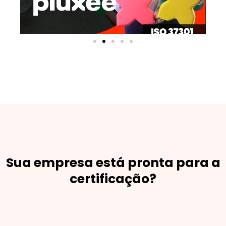
u
z
i
r
Sua empresa está pronta para a
certificação?