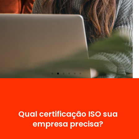
Cursos online de
Sistemas de Gestão
Qual certificação ISO sua
empresa precisa?
Reconhecimento QMS e Exemplar Global