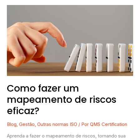
Como
fazer
um
mapeamento
de
riscos
eficaz?
Como fazer um
mapeamento de riscos
eficaz?
Blog
,
Gestão
,
Outras normas ISO
/ Por
QMS Certification
Aprenda a fazer o mapeamento de riscos, tornando sua