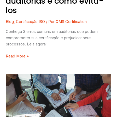
auditorias e como evitá-
los
Blog
,
Certificação ISO
/ Por
QMS Certification
Conheça 3 erros comuns em auditorias que podem
comprometer sua certificação e prejudicar seus
processos. Leia agora!
Read More »
Dicas
de
como
ter
uma
boa
auditoria