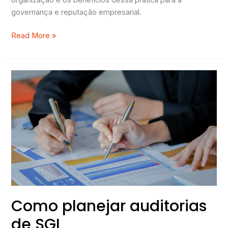
governança e reputação empresarial.
Read More »
Como
planejar
auditorias
de
SGI
Como planejar auditorias
de SGI