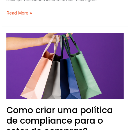
Read More »
Como
criar
uma
política
de
compliance
para
o
setor
de
compras?
Como criar uma política
de compliance para o