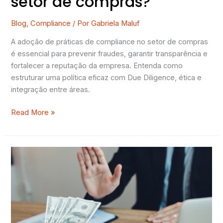
setor de compras?
Blog
,
Compliance
/ Por
Gabriela Maluf
A adoção de práticas de compliance no setor de compras
é essencial para prevenir fraudes, garantir transparência e
fortalecer a reputação da empresa. Entenda como
estruturar uma política eficaz com Due Diligence, ética e
integração entre áreas.
Read More »
O
que
mudou
na
ISO
37001:2025?