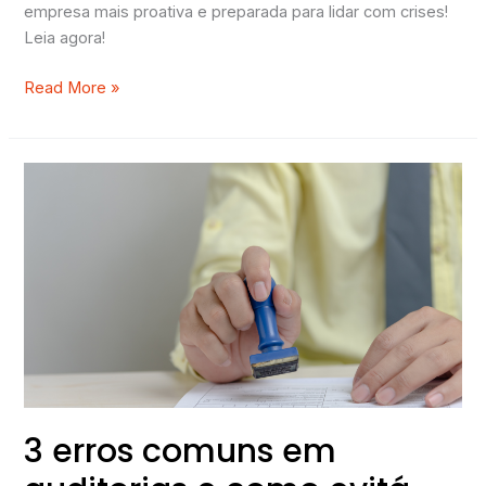
empresa mais proativa e preparada para lidar com crises!
Leia agora!
Read More »
3
erros
comuns
em
auditorias
e
como
evitá-
los
3 erros comuns em