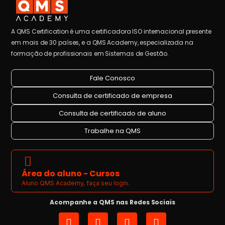
A QMS Certification é uma certificadora ISO internacional presente
em mais de 30 países, e a QMS Academy, especializada na
formação de profissionais em Sistemas de Gestão.
Fale Conosco
Consulta de certificado de empresa
Consulta de certificado de aluno
Trabalhe na QMS
Área do aluno - Cursos
Aluno QMS Academy, faça seu login.
Acompanhe a QMS nas Redes Sociais
I
L
Y
F