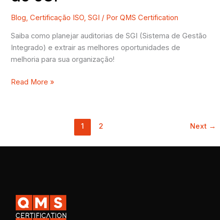
Blog
,
Certificação ISO
,
SGI
/ Por
QMS Certification
Saiba como planejar auditorias de SGI (Sistema de Gestão
Integrado) e extrair as melhores oportunidades de
melhoria para sua organização!
Read More »
1
2
Next
→