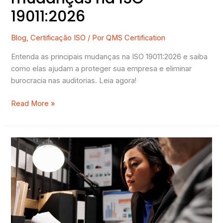
19011:2026
Blog
,
Certificação ISO
/ Por
QMS Certification
Entenda as principais mudanças na ISO 19011:2026 e saiba
como elas ajudam a proteger sua empresa e eliminar
burocracia nas auditorias. Leia agora!
Read More »
Como
o
auditor
ISO
avalia
sua
empresa: