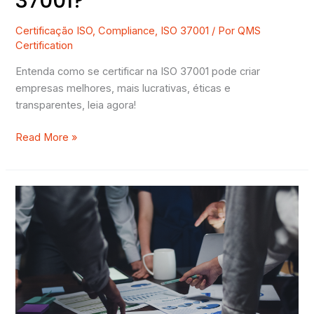
37001?
Certificação ISO
,
Compliance
,
ISO 37001
/ Por
QMS
Certification
Entenda como se certificar na ISO 37001 pode criar
empresas melhores, mais lucrativas, éticas e
transparentes, leia agora!
Read More »
Quais
são
os
tipos
de
riscos
enfrentados
pelas