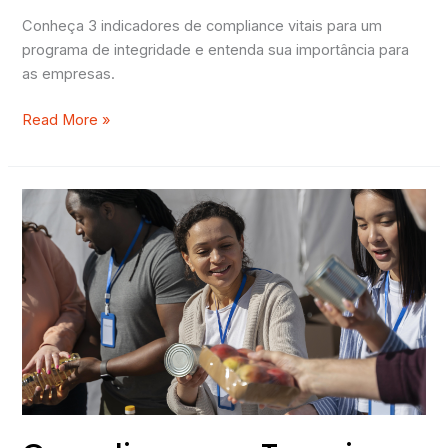
Conheça 3 indicadores de compliance vitais para um
programa de integridade e entenda sua importância para
as empresas.
Read More »
Compliance
no
Terceiro
Setor:
Entenda
a
sua
importância