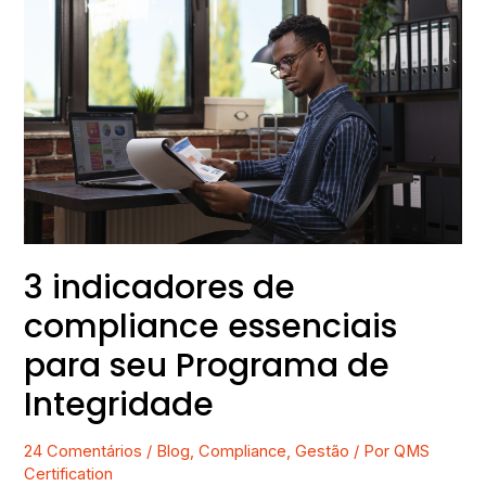
3
indicadores
de
compliance
essenciais
para
seu
Programa
de
Integridade
3 indicadores de
compliance essenciais
para seu Programa de
Integridade
24 Comentários
/
Blog
,
Compliance
,
Gestão
/ Por
QMS
Certification