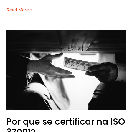
Read More »
Por
que
se
certificar
na
ISO
37001?
Por que se certificar na ISO