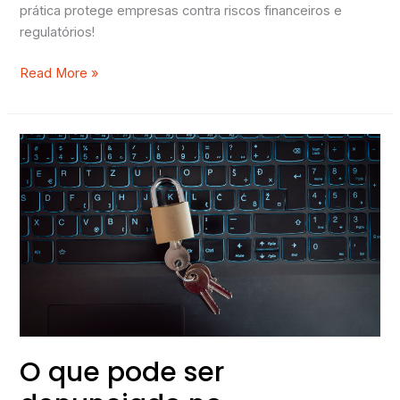
prática protege empresas contra riscos financeiros e
regulatórios!
Read More »
O
que
pode
ser
denunciado
no
Compliance?
O que pode ser