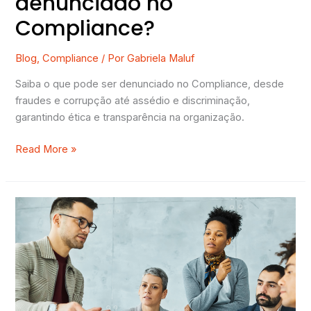
denunciado no
Compliance?
Blog
,
Compliance
/ Por
Gabriela Maluf
Saiba o que pode ser denunciado no Compliance, desde
fraudes e corrupção até assédio e discriminação,
garantindo ética e transparência na organização.
Read More »
Liderança
situacional:
O
que
é
e
qual