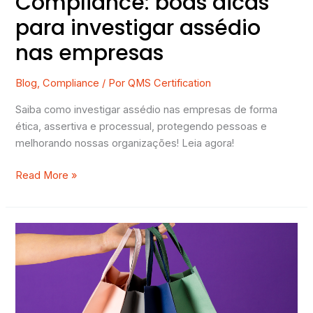
Compliance: boas dicas
para investigar assédio
nas empresas
Blog
,
Compliance
/ Por
QMS Certification
Saiba como investigar assédio nas empresas de forma
ética, assertiva e processual, protegendo pessoas e
melhorando nossas organizações! Leia agora!
Read More »
Como
criar
uma
política
de