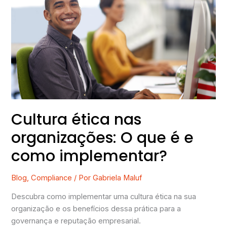
ética
nas
organizações:
O
que
é
e
como
implementar?
Cultura ética nas
organizações: O que é e
como implementar?
Blog
,
Compliance
/ Por
Gabriela Maluf
Descubra como implementar uma cultura ética na sua
organização e os benefícios dessa prática para a
governança e reputação empresarial.