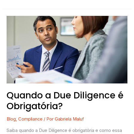
Quando
a
Due
Diligence
é
Obrigatória?
Quando a Due Diligence é
Obrigatória?
Blog
,
Compliance
/ Por
Gabriela Maluf
Saiba quando a Due Diligence é obrigatória e como essa