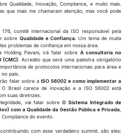
obre Qualidade, Inovação, Compliance, e muito mais.
tras que mais me chamaram atenção, mas você pode
 176, comitê internacional da ISO responsável pela
ar sobre
Qualidade e Confiança.
Um tema de muita
ntes problemas de confiança em nossa área.
da Holding Pavani, irá falar sobre
A consultoria no
al (CMC)
. Acredito que será uma palestra obrigatório
mportância de protocolos internacionais para área e
 no país.
 irão falar sobre a
ISO 56002 e como implementar a
. O Brasil carece de inovação e a ISO 56002 está
m suas diretrizes.
ntegridade, vai falar sobre
O Sistema Integrado de
Gov) com a Qualidade da Gestão Pública e Privada
,
e Compliance do evento.
 contribuindo com esse verdadeiro summit, são eles: