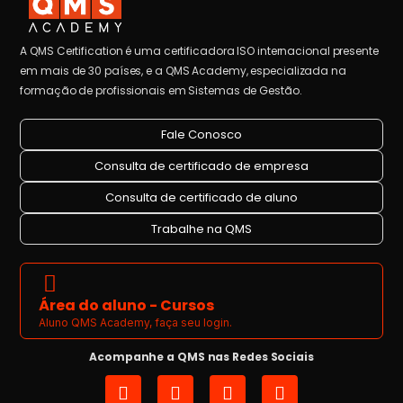
A QMS Certification é uma certificadora ISO internacional presente
em mais de 30 países, e a QMS Academy, especializada na
formação de profissionais em Sistemas de Gestão.
Fale Conosco
Consulta de certificado de empresa
Consulta de certificado de aluno
Trabalhe na QMS
Área do aluno - Cursos
Aluno QMS Academy, faça seu login.
Acompanhe a QMS nas Redes Sociais
I
L
Y
F
n
i
o
a