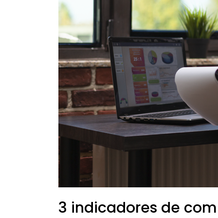
Programa
de
Integridade
3 indicadores de com