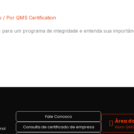
o
/ Por
QMS Certification
s para um programa de integridade e entenda sua importân
Fale Conosco
Área do
Consulta de certificado de empresa
Aluno QMS 
onal