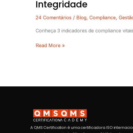
Integridade
24 Comentários
/
Blog
,
Compliance
,
Gestã
Conheça 3 indicadores de compliance vitai
Read More »
A QMS Certification é uma certificadora ISO internaci