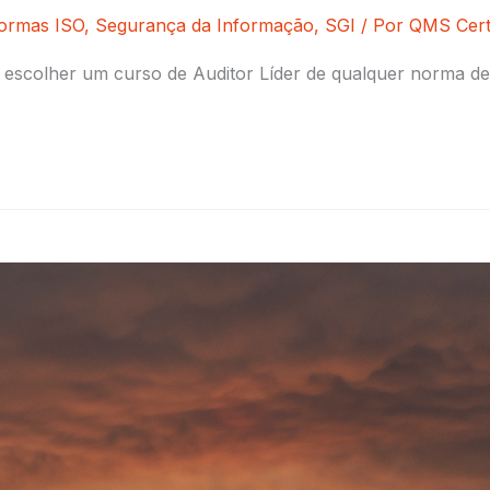
ormas ISO
,
Segurança da Informação
,
SGI
/ Por
QMS Certi
escolher um curso de Auditor Líder de qualquer norma de