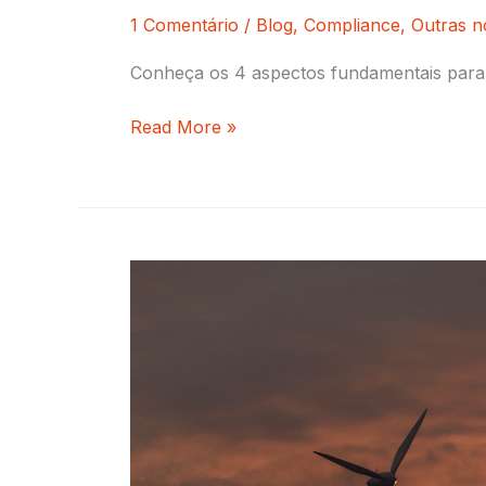
1 Comentário
/
Blog
,
Compliance
,
Outras n
Conheça os 4 aspectos fundamentais para 
Read More »
[Guia
Completo]
Tudo
Sobre
a
ISO
14001:2015