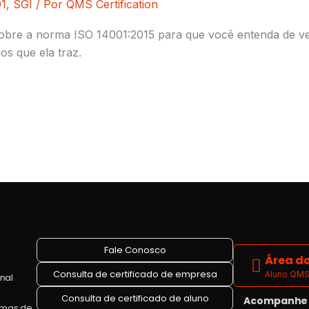
01
,
SGI
/ Por
QMS Certification
bre a norma ISO 14001:2015 para que você entenda de ve
os que ela traz.
Fale Conosco
Área do
Consulta de certificado de empresa
Aluno QMS 
onal
Consulta de certificado de aluno
Acompanhe a
emas de