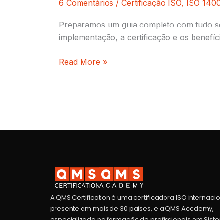
6 Comentários
/
Certificação ISO
,
ISO 140
Preparamos um guia completo com tudo so
implementação, a certificação e os benefíci
Read More »
A QMS Certification é uma certificadora ISO internaci
presente em mais de 30 países, e a QMS Academy,
especializada na formação de profissionais em Sist