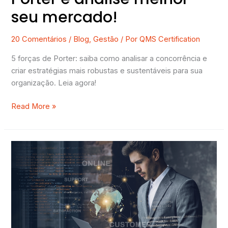
seu mercado!
20 Comentários
/
Blog
,
Gestão
/ Por
QMS Certification
5 forças de Porter: saiba como analisar a concorrência e
criar estratégias mais robustas e sustentáveis para sua
organização. Leia agora!
Read More »
Transição
para
ISO
27001:2022
–
Informações
+