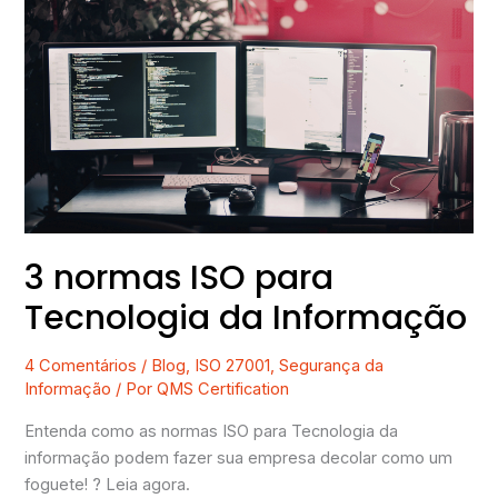
normas
ISO
para
Tecnologia
da
Informação
3 normas ISO para
Tecnologia da Informação
4 Comentários
/
Blog
,
ISO 27001
,
Segurança da
Informação
/ Por
QMS Certification
Entenda como as normas ISO para Tecnologia da
informação podem fazer sua empresa decolar como um
foguete! ? Leia agora.