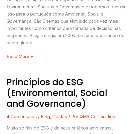
essa
Environmental, Social and Governance e podemos traduzir
prática.
isso para o português como Ambiental, Social e
Governança. São 3 temas que têm sido cada vez mais
importantes como critérios para tomada de decisão nas
empresas. A sigla surgiu em 2004, em uma publicação do
pacto global
Read More »
Princípios do ESG
Princípios
do
(Environmental, Social
ESG
and Governance)
(Environmental,
Social
and
4 Comentários
/
Blog
,
Gestão
/ Por
QMS Certification
Governance)
Muito se fala de ESG e de seus critérios ambientais,