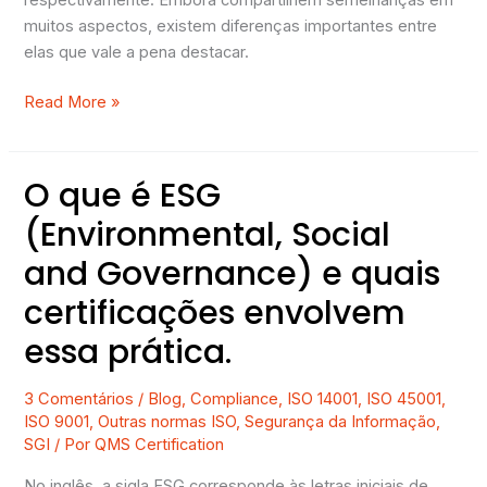
muitos aspectos, existem diferenças importantes entre
elas que vale a pena destacar.
Read More »
O que é ESG
O
que
(Environmental, Social
é
and Governance) e quais
ESG
(Environmental,
certificações envolvem
Social
essa prática.
and
Governance)
e
3 Comentários
/
Blog
,
Compliance
,
ISO 14001
,
ISO 45001
,
ISO 9001
,
Outras normas ISO
,
Segurança da Informação
,
quais
SGI
/ Por
QMS Certification
certificações
envolvem
No inglês, a sigla ESG corresponde às letras iniciais de