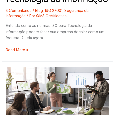
4 Comentários
/
Blog
,
ISO 27001
,
Segurança da
Informação
/ Por
QMS Certification
Entenda como as normas ISO para Tecnologia da
informação podem fazer sua empresa decolar como um
foguete! ? Leia agora.
Read More »
Existe
uma
norma
ISO
de
ESG?