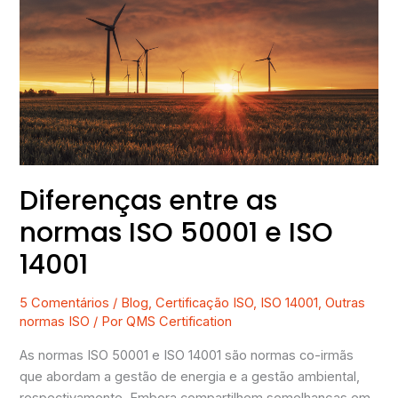
as
normas
ISO
50001
e
ISO
14001
Diferenças entre as
normas ISO 50001 e ISO
14001
5 Comentários
/
Blog
,
Certificação ISO
,
ISO 14001
,
Outras
normas ISO
/ Por
QMS Certification
As normas ISO 50001 e ISO 14001 são normas co-irmãs
que abordam a gestão de energia e a gestão ambiental,
respectivamente. Embora compartilhem semelhanças em