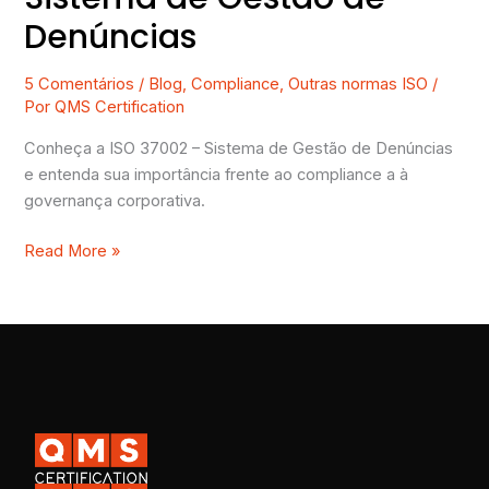
Denúncias
5 Comentários
/
Blog
,
Compliance
,
Outras normas ISO
/
Por
QMS Certification
Conheça a ISO 37002 – Sistema de Gestão de Denúncias
e entenda sua importância frente ao compliance a à
governança corporativa.
Read More »