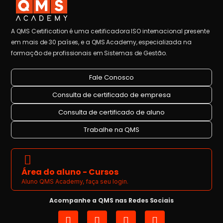
A QMS Certification é uma certificadora ISO internacional presente
em mais de 30 países, e a QMS Academy, especializada na
formação de profissionais em Sistemas de Gestão.
Fale Conosco
Consulta de certificado de empresa
Consulta de certificado de aluno
Trabalhe na QMS
Área do aluno - Cursos
Aluno QMS Academy, faça seu login.
Acompanhe a QMS nas Redes Sociais
I
L
Y
F