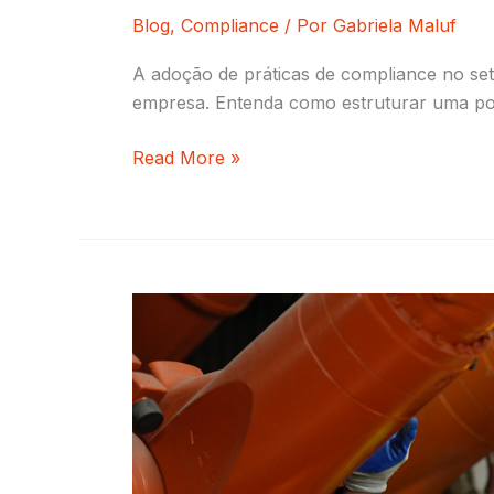
Blog
,
Compliance
/ Por
Gabriela Maluf
A adoção de práticas de compliance no seto
empresa. Entenda como estruturar uma polít
Read More »
Colaboradores
na
ISO
45001:2018
–
Participação
e