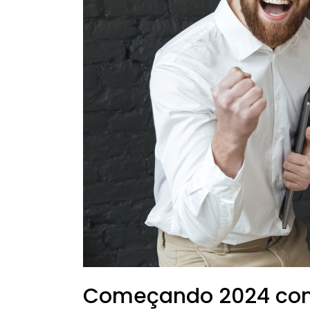
e
sustentável
Começando 2024 com 