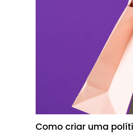
o
setor
de
compras?
Como criar uma polít