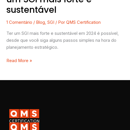
sustentável
1 Comentário
/
Blog
,
SGI
/ Por
QMS Certification
Ter um SGI mais forte e sustentável em 2024 é possível,
desde que você siga alguns passos simples na hora do
planejamento estratégico.
Read More »