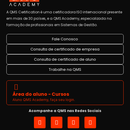
A QMS Certification é uma certificadora ISO internacional presente
em mais de 30 países, e a QMS Academy, especializada na
formação de profissionais em Sistemas de Gestão.
Fale Conosco
Consulta de certificado de empresa
Consulta de certificado de aluno
Trabalhe na QMS
Área do aluno - Cursos
Aluno QMS Academy, faça seu login.
Acompanhe a QMS nas Redes Sociais
I
L
Y
F
n
i
o
a