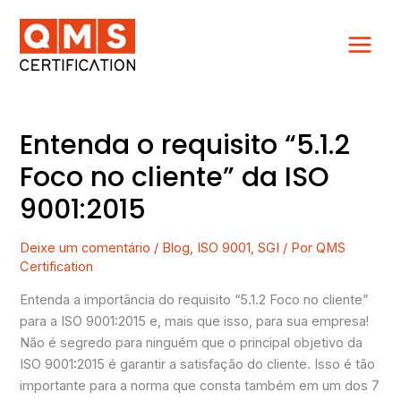
Ir
para
o
conteúdo
Entenda o requisito “5.1.2
Entenda
o
Foco no cliente” da ISO
requisito
9001:2015
“5.1.2
Foco
no
Deixe um comentário
/
Blog
,
ISO 9001
,
SGI
/ Por
QMS
Certification
cliente”
da
Entenda a importância do requisito “5.1.2 Foco no cliente”
ISO
para a ISO 9001:2015 e, mais que isso, para sua empresa!
9001:2015
Não é segredo para ninguém que o principal objetivo da
ISO 9001:2015 é garantir a satisfação do cliente. Isso é tão
importante para a norma que consta também em um dos 7