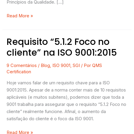
Princípios da Qualidade. […]
Read More »
Requisito “5.1.2 Foco no
Requisito
“5.1.2
cliente” na ISO 9001:2015
Foco
no
9 Comentários
/
Blog
,
ISO 9001
,
SGI
/ Por
QMS
cliente”
Certification
na
ISO
Hoje vamos falar de um requisito chave para a ISO
9001:2015
9001:2015. Apesar de a norma conter mais de 10 requisitos
aplicáveis (e muitos subitens), podemos dizer que toda a
9001 trabalha para assegurar que o requisito “5.1.2 Foco no
cliente” realmente funcione. Afinal, o aumento da
satisfação do cliente é o foco da ISO 9001.
Read More »