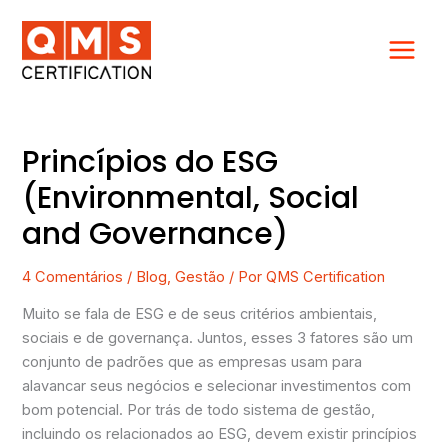
Ir
para
o
conteúdo
Princípios do ESG
Princípios
do
(Environmental, Social
ESG
and Governance)
(Environmental,
Social
and
4 Comentários
/
Blog
,
Gestão
/ Por
QMS Certification
Governance)
Muito se fala de ESG e de seus critérios ambientais,
sociais e de governança. Juntos, esses 3 fatores são um
conjunto de padrões que as empresas usam para
alavancar seus negócios e selecionar investimentos com
bom potencial. Por trás de todo sistema de gestão,
incluindo os relacionados ao ESG, devem existir princípios