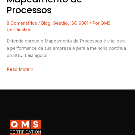
Processos
8 Comentários
/
Blog
,
Gestão
,
ISO 9001
/ Por
QMS
Certification
Entenda porque o Mapeamento de Processos é vital para
a performance da sua empresa e para a melhoria contínua
do SGQ. Leia agora!
Read More »