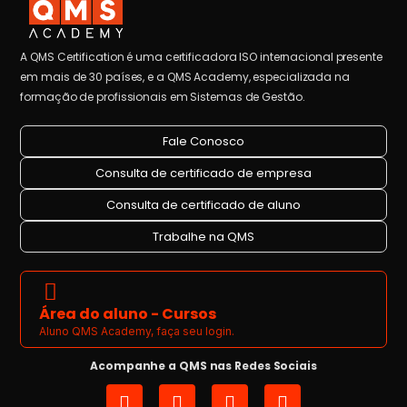
A QMS Certification é uma certificadora ISO internacional presente
em mais de 30 países, e a QMS Academy, especializada na
formação de profissionais em Sistemas de Gestão.
Fale Conosco
Consulta de certificado de empresa
Consulta de certificado de aluno
Trabalhe na QMS
Área do aluno - Cursos
Aluno QMS Academy, faça seu login.
Acompanhe a QMS nas Redes Sociais
I
L
Y
F