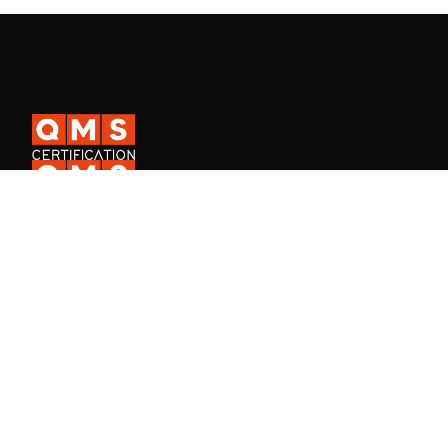
A QMS Certification é uma certificadora ISO internacional presente
em mais de 30 países, e a QMS Academy, especializada na
formação de profissionais em Sistemas de Gestão.
Fale Conosco
Consulta de certificado de empresa
Consulta de certificado de aluno
Trabalhe na QMS