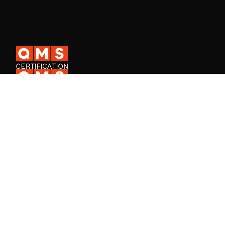
A QMS Certification é uma certificadora ISO internacional presente
em mais de 30 países, e a QMS Academy, especializada na
formação de profissionais em Sistemas de Gestão.
Fale Conosco
Consulta de certificado de empresa
Consulta de certificado de aluno
Trabalhe na QMS