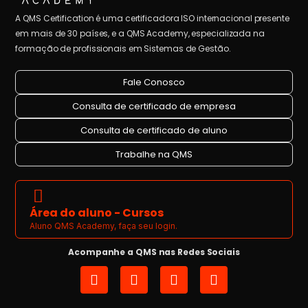
A QMS Certification é uma certificadora ISO internacional presente
em mais de 30 países, e a QMS Academy, especializada na
formação de profissionais em Sistemas de Gestão.
Fale Conosco
Consulta de certificado de empresa
Consulta de certificado de aluno
Trabalhe na QMS
Área do aluno - Cursos
Aluno QMS Academy, faça seu login.
Acompanhe a QMS nas Redes Sociais
I
L
Y
F
n
i
o
a
s
n
u
c