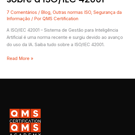
7 Comentários
/
Blog
,
Outras normas ISO
,
Segurança da
Informação
/ Por
QMS Certification
A ISO/IEC 42001 – Sistema de Gestão para Inteligência
Artificial é uma norma recente e surgiu devido ao avanço
do uso da IA. Saiba tudo sobre a ISO/IEC 42001.
Read More »