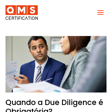
Ir
para
o
conteúdo
Quando
a
Due
Diligence
é
Obrigatória?
Quando a Due Diligence é
Obrigatória?