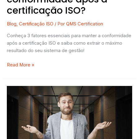
certificação ISO?
Blog
,
Certificação ISO
/ Por
QMS Certification
Conheça 3 fatores essenciais para manter a conformidade
após a certificação ISO e saiba como extrair o máximo
resultado do seu sistema de gestão!
Read More »
3
dicas
para
escolher
a
norma
ISO