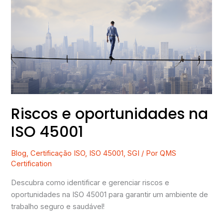
oportunidades
na
ISO
45001
Riscos e oportunidades na
ISO 45001
Blog
,
Certificação ISO
,
ISO 45001
,
SGI
/ Por
QMS
Certification
Descubra como identificar e gerenciar riscos e
oportunidades na ISO 45001 para garantir um ambiente de
trabalho seguro e saudável!