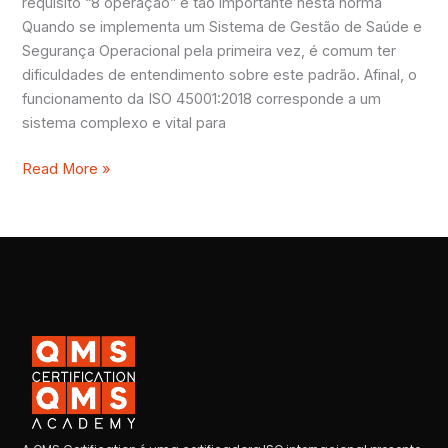
da
requisito “8 operação” é tão importante nesta norma
norma
Quando se implementa um Sistema de Gestão de Saúde e
Segurança Operacional pela primeira vez, é comum ter
dificuldades de entendimento sobre este padrão. Afinal, o
funcionamento da ISO 45001:2018 corresponde a um
sistema complexo e vital para
Read More »