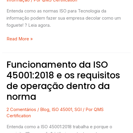
Entenda como as normas ISO para Tecnologia da
informação podem fazer sua empresa decolar como um
foguete! ? Leia agora.
Read More »
Funcionamento da ISO
Funcionamento
da
45001:2018 e os requisitos
ISO
de operação dentro da
45001:2018
e
norma
os
requisitos
2 Comentários
/
Blog
,
ISO 45001
,
SGI
/ Por
QMS
de
Certification
operação
dentro
Entenda como a ISO 45001:2018 trabalha e porque o