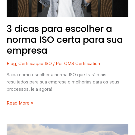
certa
para
sua
empresa
3 dicas para escolher a
norma ISO certa para sua
empresa
Blog
,
Certificação ISO
/ Por
QMS Certification
Saiba como escolher a norma ISO que trará mais
resultados para sua empresa e melhorias para os seus
processos, leia agora!
Read More »
Riscos
e