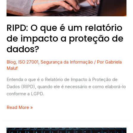
impacto
a
proteção
de
RIPD: O que é um relatório
dados?
de impacto a proteção de
dados?
Blog
,
ISO 27001
,
Segurança da Informação
/ Por
Gabriela
Maluf
Entenda o que é o Relatório de Impacto à Proteção de
Dados (RIPD), quando ele é necessário e como elaborá-lo
conforme a LGPD.
Read More »
O