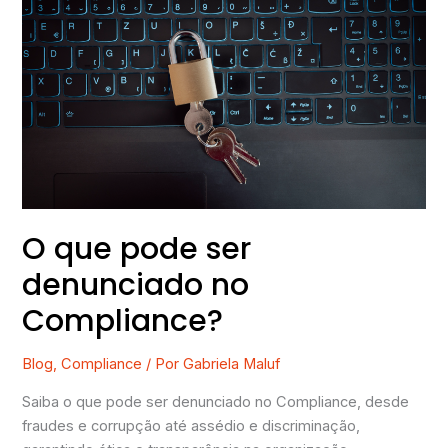
que
pode
ser
denunciado
no
Compliance?
O que pode ser
denunciado no
Compliance?
Blog
,
Compliance
/ Por
Gabriela Maluf
Saiba o que pode ser denunciado no Compliance, desde
fraudes e corrupção até assédio e discriminação,