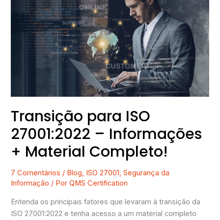
para
ISO
27001:2022
–
Informações
+
Material
Completo!
Transição para ISO
27001:2022 – Informações
+ Material Completo!
7 Comentários
/
Blog
,
ISO 27001
,
Segurança da
Informação
/ Por
QMS Certification
Entenda os principais fatores que levaram à transição da
ISO 27001:2022 e tenha acesso a um material completo