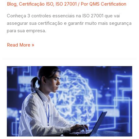
Blog
,
Certificação ISO
,
ISO 27001
/ Por
QMS Certification
Conheça 3 controles essenciais na ISO 27001 que vai
assegurar sua certificação e garantir muito mais segurança
para sua empresa.
Read More »
Governança
de
Inteligência
Artificial:
o
que
é,
e
como
funciona?