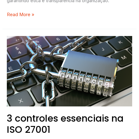
garantindo ética e transparência na organização.
Read More »
3
controles
essenciais
na
ISO
27001
3 controles essenciais na
ISO 27001