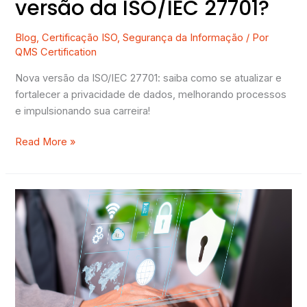
versão da ISO/IEC 27701?
Blog
,
Certificação ISO
,
Segurança da Informação
/ Por
QMS Certification
Nova versão da ISO/IEC 27701: saiba como se atualizar e
fortalecer a privacidade de dados, melhorando processos
e impulsionando sua carreira!
Read More »
RIPD:
O
que
é
um
relatório
de