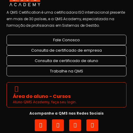
A QMS Certification é uma certificadora ISO internacional presente
em mais de 30 países, e a QMS Academy, especializada na
formação de profissionais em Sistemas de Gestão.
Fale Conosco
Consulta de certificado de empresa
Consulta de certificado de aluno
Trabalhe na QMS
Área do aluno - Cursos
Aluno QMS Academy, faça seu login.
Acompanhe a QMS nas Redes Sociais
I
L
Y
F
n
i
o
a