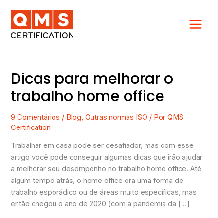
Ir
para
o
conteúdo
Dicas para melhorar o
Dicas
para
trabalho home office
melhorar
o
9 Comentários
/
Blog
,
Outras normas ISO
/ Por
QMS
trabalho
Certification
home
office
Trabalhar em casa pode ser desafiador, mas com esse
artigo você pode conseguir algumas dicas que irão ajudar
a melhorar seu desempenho no trabalho home office. Até
algum tempo atrás, o home office era uma forma de
trabalho esporádico ou de áreas muito específicas, mas
então chegou o ano de 2020 (com a pandemia da […]