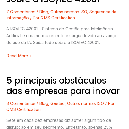
7 Comentários
/
Blog
,
Outras normas ISO
,
Segurança da
Informação
/ Por
QMS Certification
A ISO/IEC 42001 – Sistema de Gestão para Inteligência
Artificial é uma norma recente e surgiu devido ao avanço
do uso da IA. Saiba tudo sobre a ISO/IEC 42001.
Read More »
5 principais obstáculos
5
principais
das empresas para inovar
obstáculos
das
3 Comentários
/
Blog
,
Gestão
,
Outras normas ISO
/ Por
empresas
QMS Certification
para
inovar
Sete em cada dez empresas diz sofrer algum tipo de
disrupção em seu segmento. Entretanto, apenas 25%