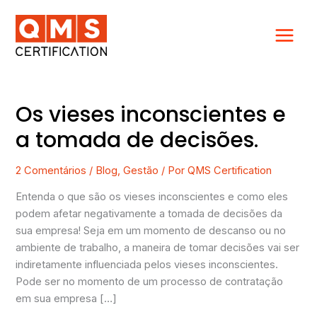
Ir
para
o
conteúdo
Os vieses inconscientes e
Os
vieses
a tomada de decisões.
inconscientes
e
2 Comentários
/
Blog
,
Gestão
/ Por
QMS Certification
a
tomada
Entenda o que são os vieses inconscientes e como eles
de
podem afetar negativamente a tomada de decisões da
decisões.
sua empresa! Seja em um momento de descanso ou no
ambiente de trabalho, a maneira de tomar decisões vai ser
indiretamente influenciada pelos vieses inconscientes.
Pode ser no momento de um processo de contratação
em sua empresa […]