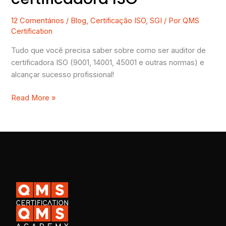
12 Comentários
/
Blog
,
Certificação ISO
,
SGI
/ Por
QMS
Certification
Tudo que você precisa saber sobre como ser auditor de
certificadora ISO (9001, 14001, 45001 e outras normas) e
alcançar sucesso profissional!
Read More »