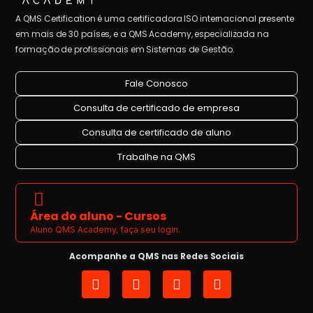
A QMS Certification é uma certificadora ISO internacional presente
em mais de 30 países, e a QMS Academy, especializada na
formação de profissionais em Sistemas de Gestão.
Fale Conosco
Consulta de certificado de empresa
Consulta de certificado de aluno
Trabalhe na QMS
Área do aluno - Cursos
Aluno QMS Academy, faça seu login.
Acompanhe a QMS nas Redes Sociais
I
L
Y
F
n
i
o
a
s
n
u
c