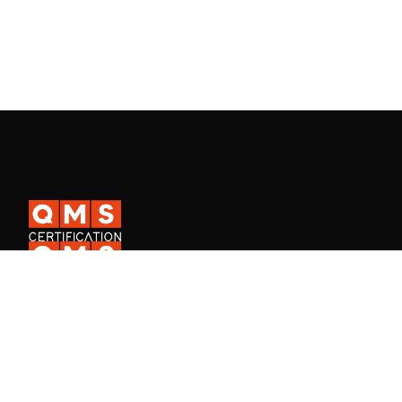
A QMS Certification é uma certificadora ISO internacional presente
em mais de 30 países, e a QMS Academy, especializada na
formação de profissionais em Sistemas de Gestão.
Fale Conosco