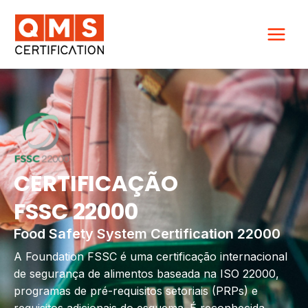
Ir
para
o
conteúdo
CERTIFICAÇÃO
FSSC 22000
Food Safety System Certification 22000
A Foundation FSSC é uma certificação internacional
de segurança de alimentos baseada na ISO 22000,
programas de pré-requisitos setoriais (PRPs) e