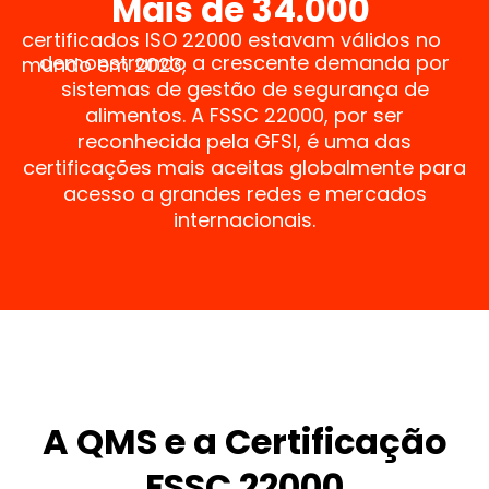
Mais de 
34.000
certificados ISO 22000 estavam válidos no
demonstrando a crescente demanda por
mundo em 2023,
sistemas de gestão de segurança de
alimentos. A FSSC 22000, por ser
reconhecida pela GFSI, é uma das
certificações mais aceitas globalmente para
acesso a grandes redes e mercados
internacionais.
A QMS e a Certificação
FSSC 22000