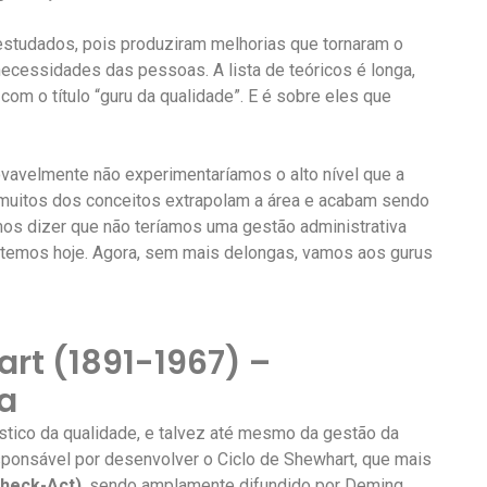
estudados, pois produziram melhorias que tornaram o
ecessidades das pessoas. A lista de teóricos é longa,
m o título “guru da qualidade”. E é sobre eles que
ovavelmente não experimentaríamos o alto nível que a
muitos dos conceitos extrapolam a área e acabam sendo
os dizer que não teríamos uma gestão administrativa
e temos hoje. Agora, sem mais delongas, vamos aos gurus
rt (1891-1967) –
ca
ístico da qualidade, e talvez até mesmo da gestão da
sponsável por desenvolver o Ciclo de Shewhart, que mais
heck-Act)
, sendo amplamente difundido por Deming