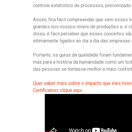
controle estatístico de processos, preconizad
Assim, fica fácil compreender que sem esses 
grandes nos nossos níveis de produções e, é cla
disso, é fácil perceber que esses conceitos sã
intimamente ligados ao dia a dia das empresas
Portanto, os gurus da qualidade foram fundamen
mas para a história da humanidade como um tod
das pessoas se tornasse melhor e mais confort
Quer saber mais sobre o impacto que eles tiv
Certification, clique aqui
.