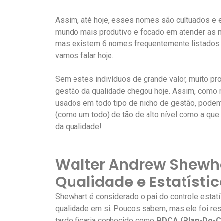
Assim, até hoje, esses nomes são cultuados e 
mundo mais produtivo e focado em atender as n
mas existem 6 nomes frequentemente listados co
vamos falar hoje.
Sem estes indivíduos de grande valor, muito pr
gestão da qualidade chegou hoje. Assim, como 
usados em todo tipo de nicho de gestão, podem
(como um todo) de tão de alto nível como a qu
da qualidade!
Walter Andrew Shewha
Qualidade e Estatísti
Shewhart é considerado o pai do controle estat
qualidade em si. Poucos sabem, mas ele foi re
tarde ficaria conhecido como
PDCA (Plan-Do-C