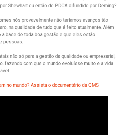
o por Shewhart ou então do PDCA difundido por Deming?
nomes nós provavelmente não teríamos avanços tão
ro, na qualidade de tudo que é feito atualmente. Além
o a base de toda boa gestão e que eles estão
 e pessoas.
tais não só para a gestão da qualidade ou empresarial,
o, fazendo com que o mundo evoluísse muito e a vida
ável.
eram no mundo? Assista o documentário da QMS