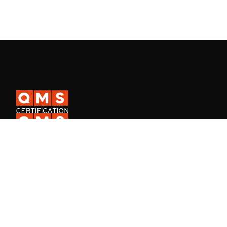
A QMS Certification é uma certificadora ISO internacional presente
em mais de 30 países, e a QMS Academy, especializada na
formação de profissionais em Sistemas de Gestão.
Fale Conosco
Consulta de certificado de empresa