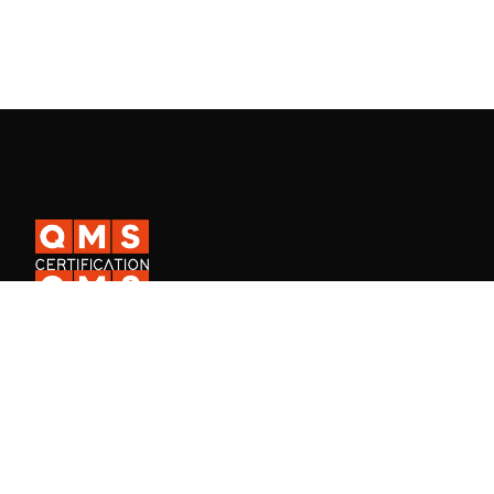
A QMS Certification é uma certificadora ISO internacional presente
em mais de 30 países, e a QMS Academy, especializada na
formação de profissionais em Sistemas de Gestão.
Fale Conosco
Consulta de certificado de empresa