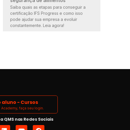
segurança de alimentos
Saiba quais as etapas para conseguir a
certificação IFS Progress e como isso
pode ajudar sua empresa a evoluir
constantemente. Leia agora!
 aluno - Cursos
Academy, faça seu login.
 QMS nas Redes Sociais
L
Y
F