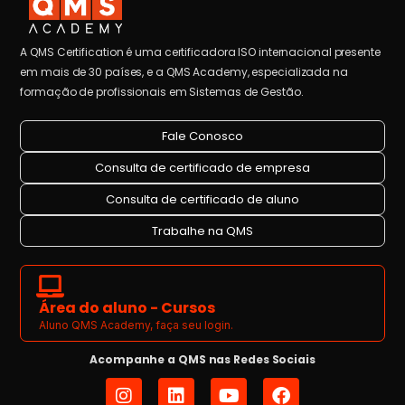
A QMS Certification é uma certificadora ISO internacional presente
em mais de 30 países, e a QMS Academy, especializada na
formação de profissionais em Sistemas de Gestão.
Fale Conosco
Consulta de certificado de empresa
Consulta de certificado de aluno
Trabalhe na QMS
Área do aluno - Cursos
Aluno QMS Academy, faça seu login.
Acompanhe a QMS nas Redes Sociais
I
L
Y
F
n
i
o
a