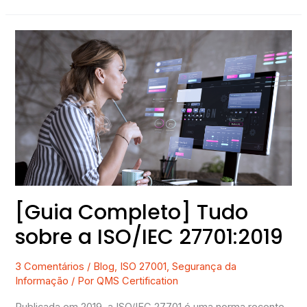
[Guia
Completo]
Tudo
sobre
a
ISO/IEC
27701:2019
[Guia Completo] Tudo
sobre a ISO/IEC 27701:2019
3 Comentários
/
Blog
,
ISO 27001
,
Segurança da
Informação
/ Por
QMS Certification
Publicada em 2019, a ISO/IEC 27701 é uma norma recente