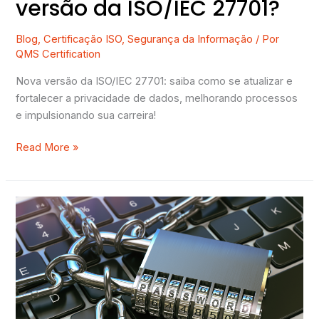
versão da ISO/IEC 27701?
Blog
,
Certificação ISO
,
Segurança da Informação
/ Por
QMS Certification
Nova versão da ISO/IEC 27701: saiba como se atualizar e
fortalecer a privacidade de dados, melhorando processos
e impulsionando sua carreira!
Read More »
3
controles
essenciais
na
ISO
27001