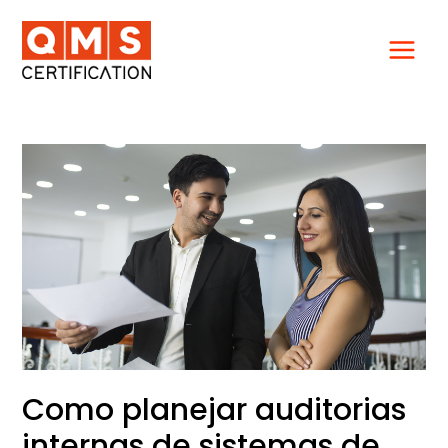
Ir
para
o
conteúdo
Como
planejar
auditorias
internas
de
sistemas
de
gestão?
Como planejar auditorias
internas de sistemas de