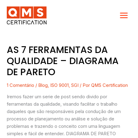
Ir
para
o
conteúdo
AS 7 FERRAMENTAS DA
AS
7
QUALIDADE – DIAGRAMA
FERRAMENTAS
DE PARETO
DA
QUALIDADE
–
1 Comentário
/
Blog
,
ISO 9001
,
SGI
/ Por
QMS Certification
DIAGRAMA
Iremos fazer um serie de post sendo divido por
DE
ferramentas da qualidade, visando facilitar o trabalho
PARETO
daqueles que são responsáveis pela condução de um
processo de planejamento ou análise e solução de
problemas e trazendo o conceito com uma linguagem
simples e fácil de entender. DIAGRAMA DE PARETO