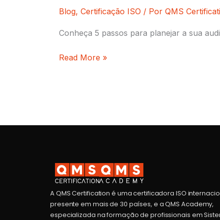
Blog
,
Certificação ISO
/ Por
QMS Certificat
Conheça 5 passos para planejar a sua audit
Read More »
A QMS Certification é uma certificadora ISO internaci
presente em mais de 30 países, e a QMS Academy,
especializada na formação de profissionais em Sist