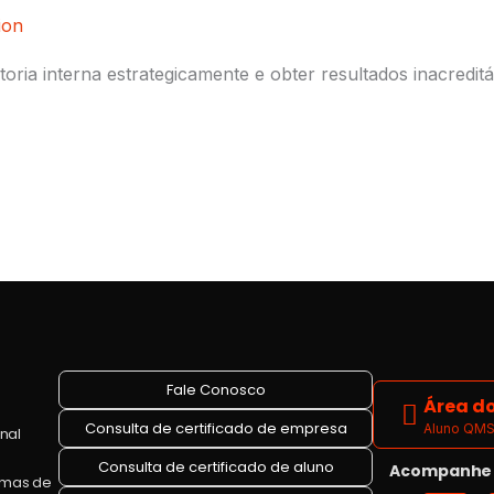
ion
oria interna estrategicamente e obter resultados inacreditá
Fale Conosco
Área do
Consulta de certificado de empresa
Aluno QMS 
onal
Consulta de certificado de aluno
Acompanhe a
emas de