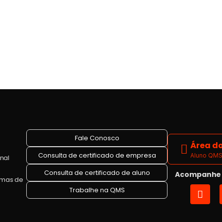
Fale Conosco
Área do
Consulta de certificado de empresa
Aluno QMS 
onal
Consulta de certificado de aluno
Acompanhe a
emas de
I
Trabalhe na QMS
n
s
t