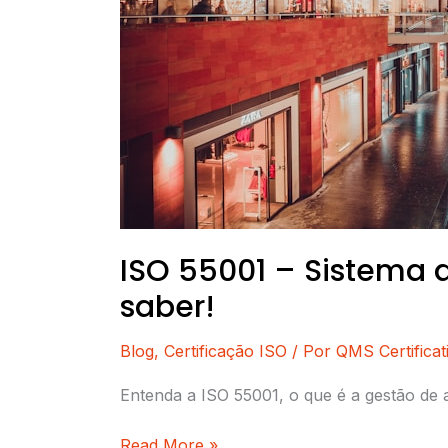
–
Tudo
o
que
você
precisa
saber!
ISO 55001 – Sistema 
saber!
Blog
,
Certificação ISO
/ Por
QMS Certificat
Entenda a ISO 55001, o que é a gestão de
Read More »