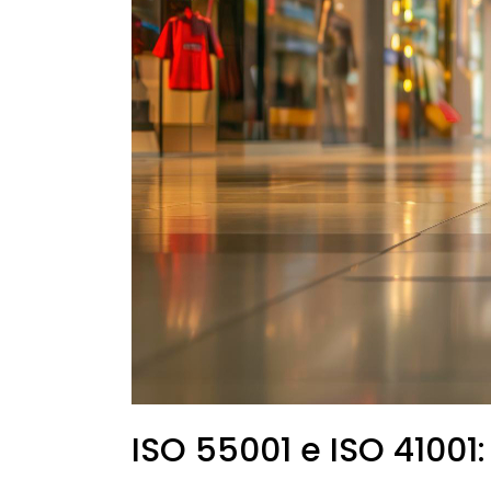
diferença
entre
elas?
ISO 55001 e ISO 41001: