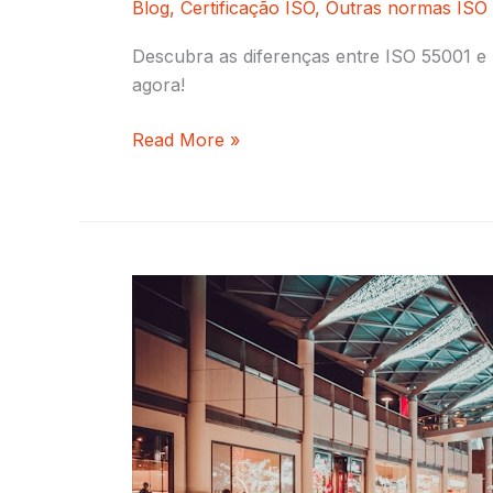
Blog
,
Certificação ISO
,
Outras normas ISO
Descubra as diferenças entre ISO 55001 e 
agora!
Read More »
ISO
55001
–
Sistema
de
gestão
de
ativos