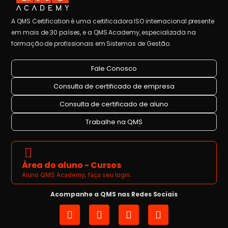
A QMS Certification é uma certificadora ISO internacional presente
em mais de 30 países, e a QMS Academy, especializada na
formação de profissionais em Sistemas de Gestão.
Fale Conosco
Consulta de certificado de empresa
Consulta de certificado de aluno
Trabalhe na QMS
Área do aluno - Cursos
Aluno QMS Academy, faça seu login.
Acompanhe a QMS nas Redes Sociais
I
L
Y
F
n
i
o
a