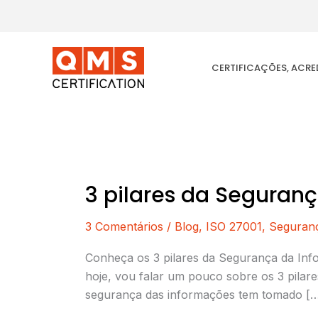
Ir
para
o
conteúdo
CERTIFICAÇÕES, ACR
3 pilares da Seguran
3
pilares
3 Comentários
/
Blog
,
ISO 27001
,
Seguran
da
Segurança
Conheça os 3 pilares da Segurança da Inf
da
hoje, vou falar um pouco sobre os 3 pilar
Informação
segurança das informações tem tomado [
segundo