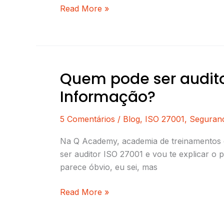
a
Read More »
ISO
27001:2013
Quem pode ser audito
Quem
pode
Informação?
ser
auditor
5 Comentários
/
Blog
,
ISO 27001
,
Seguran
ISO
27001
Na Q Academy, academia de treinamentos 
–
ser auditor ISO 27001 e vou te explicar o
Sistema
parece óbvio, eu sei, mas
de
Read More »
Gestão
da
Segurança