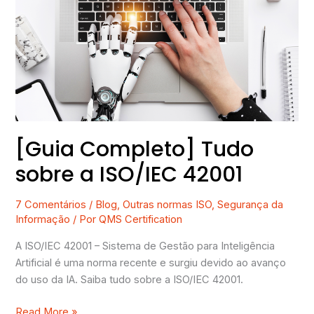
Tudo
sobre
a
ISO/IEC
42001
[Guia Completo] Tudo
sobre a ISO/IEC 42001
7 Comentários
/
Blog
,
Outras normas ISO
,
Segurança da
Informação
/ Por
QMS Certification
A ISO/IEC 42001 – Sistema de Gestão para Inteligência
Artificial é uma norma recente e surgiu devido ao avanço
do uso da IA. Saiba tudo sobre a ISO/IEC 42001.
Read More »