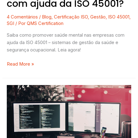
com ajuda da ISO 45001?
4 Comentários
/
Blog
,
Certificação ISO
,
Gestão
,
ISO 45001
,
SGI
/ Por
QMS Certification
Saiba como promover saúde mental nas empresas com
ajuda da ISO 45001 – sistemas de gestão da saúde e
segurança ocupacional. Leia agora!
Read More »
3
normas
ISO
para
Tecnologia
da
Informação