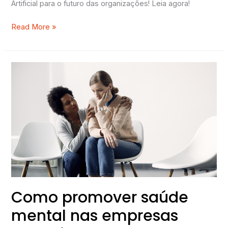
Artificial para o futuro das organizações! Leia agora!
Read More »
Como
promover
saúde
mental
nas
empresas
com
ajuda
da
ISO
45001?
Como promover saúde
mental nas empresas