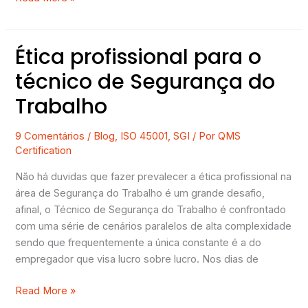
Ética profissional para o
Ética
profissional
técnico de Segurança do
para
Trabalho
o
técnico
de
9 Comentários
/
Blog
,
ISO 45001
,
SGI
/ Por
QMS
Certification
Segurança
do
Não há duvidas que fazer prevalecer a ética profissional na
Trabalho
área de Segurança do Trabalho é um grande desafio,
afinal, o Técnico de Segurança do Trabalho é confrontado
com uma série de cenários paralelos de alta complexidade
sendo que frequentemente a única constante é a do
empregador que visa lucro sobre lucro. Nos dias de
Read More »