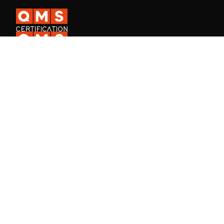
A QMS Certification é uma certificadora ISO internacional presente
em mais de 30 países, e a QMS Academy, especializada na
formação de profissionais em Sistemas de Gestão.
Fale Conosco
Consulta de certificado de empresa
Consulta de certificado de aluno
Trabalhe na QMS
Área do aluno - Cursos
Aluno QMS Academy, faça seu login.