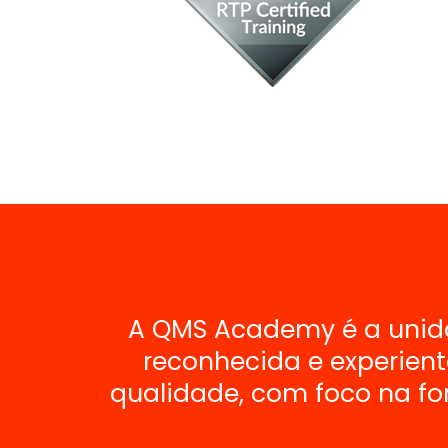
A QMS Academy é a unida
reconhecida e experient
qualidade, com foco na fo