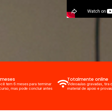
 meses
Totalmente online
cê tem 6 meses para terminar
Videoaulas gravadas, tira 
curso, mas pode concluir antes
material de apoio e provas