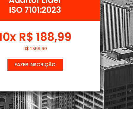
Auditor Líder
ISO 7101:2023
10x R$ 188,99
R$ 1.899,90
FAZER INSCRIÇÃO