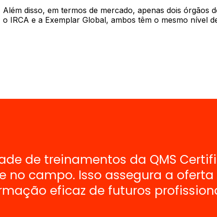
Além disso, em termos de mercado, apenas dois órgãos d
o IRCA e a Exemplar Global, ambos têm o mesmo nível de
de de treinamentos da QMS Certific
e no campo. Isso assegura a ofert
rmação eficaz de futuros profission