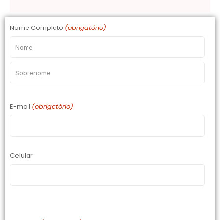
Nome Completo
(obrigatório)
Nome
Sobrenome
E-mail
(obrigatório)
Celular
País + DD + Celular