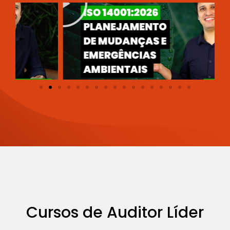
p
r
o
d
u
z
i
r
Cursos de Auditor Líder