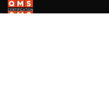
A QMS Certification é uma certificadora ISO internacional presente
em mais de 30 países, e a QMS Academy, especializada na
formação de profissionais em Sistemas de Gestão.
Fale Conosco
Consulta de certificado de empresa
Consulta de certificado de aluno
Trabalhe na QMS
Área do aluno - Cursos
Aluno QMS Academy, faça seu login.